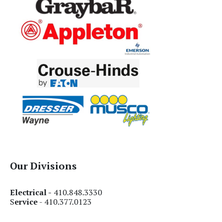
Our Divisions
Electrical -
410.848.3330
S
ervice
- 410.377.0123